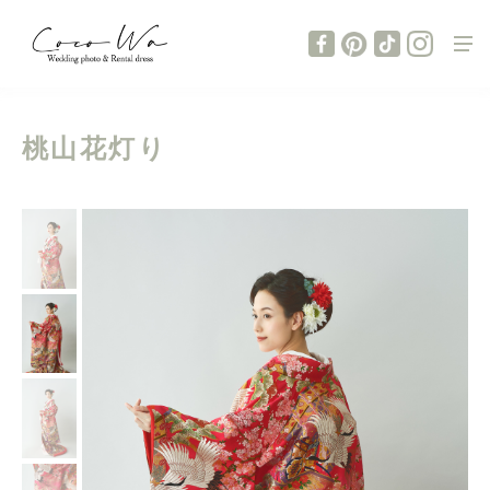
桃山花灯り