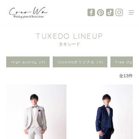
TUXEDO LINEUP
タキシード
High quality（4）
CocoWaオリジナル（4）
Free styl
全13件