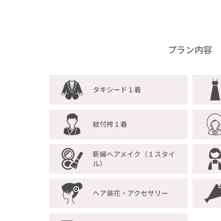
プラン内容
タキシード１着
紋付袴１着
新婦ヘアメイク（１スタイ
ル）
ヘア装花・アクセサリー